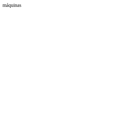
máquinas