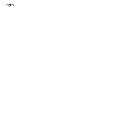
juegos